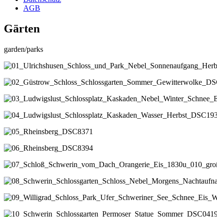
AGB
Gärten
garden/parks